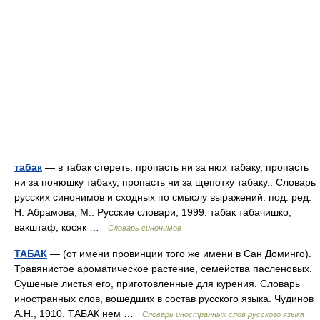
табак
— в табак стереть, пропасть ни за нюх табаку, пропасть
ни за понюшку табаку, пропасть ни за щепотку табаку.. Словарь
русских синонимов и сходных по смыслу выражений. под. ред.
Н. Абрамова, М.: Русские словари, 1999. табак табачишко,
вакштаф, косяк …
Словарь синонимов
ТАБАК
— (от имени провинции того же имени в Сан Доминго).
Травянистое ароматическое растение, семейства пасленовых.
Сушеные листья его, приготовленные для курения. Словарь
иностранных слов, вошедших в состав русского языка. Чудинов
А.Н., 1910. ТАБАК нем …
Словарь иностранных слов русского языка