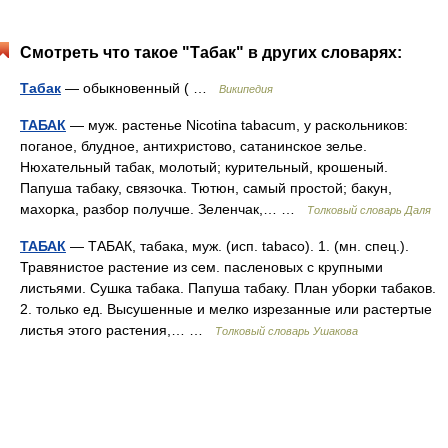
Смотреть что такое "Табак" в других словарях:
Табак
— обыкновенный ( …
Википедия
ТАБАК
— муж. растенье Nicotina tabacum, у раскольников:
поганое, блудное, антихристово, сатанинское зелье.
Нюхательный табак, молотый; курительный, крошеный.
Папуша табаку, связочка. Тютюн, самый простой; бакун,
махорка, разбор получше. Зеленчак,… …
Толковый словарь Даля
ТАБАК
— ТАБАК, табака, муж. (исп. tabaco). 1. (мн. спец.).
Травянистое растение из сем. пасленовых с крупными
листьями. Сушка табака. Папуша табаку. План уборки табаков.
2. только ед. Высушенные и мелко изрезанные или растертые
листья этого растения,… …
Толковый словарь Ушакова