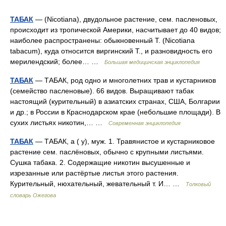
ТАБАК
— (Nicotiana), двудольное растение, сем. пасленовых,
происходит из тропической Америки, насчитывает до 40 видов;
наиболее распространены: обыкновенный Т. (Nicotiana
tabacum), куда относится виргинский Т., и разновидность его
мерилендский; более… …
Большая медицинская энциклопедия
ТАБАК
— ТАБАК, род одно и многолетних трав и кустарников
(семейство пасленовые). 66 видов. Выращивают табак
настоящий (курительный) в азиатских странах, США, Болгарии
и др.; в России в Краснодарском крае (небольшие площади). В
сухих листьях никотин,… …
Современная энциклопедия
ТАБАК
— ТАБАК, а ( у), муж. 1. Травянистое и кустарниковое
растение сем. паслёновых, обычно с крупными листьями.
Сушка табака. 2. Содержащие никотин высушенные и
изрезанные или растёртые листья этого растения.
Курительный, нюхательный, жевательный т. И… …
Толковый
словарь Ожегова