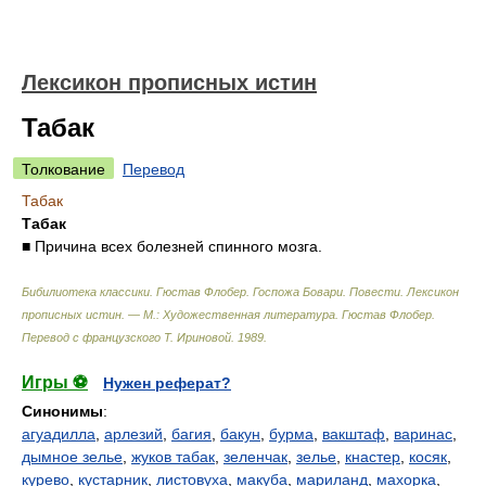
Лексикон прописных истин
Табак
Толкование
Перевод
Табак
Табак
■ Причина всех болезней спинного мозга.
Бибилиотека классики. Гюстав Флобер. Госпожа Бовари. Повести. Лексикон
прописных истин. — М.: Художественная литература
.
Гюстав Флобер.
Перевод с французского Т. Ириновой
.
1989
.
Игры ⚽
Нужен реферат?
Синонимы
:
агуадилла
,
арлезий
,
багия
,
бакун
,
бурма
,
вакштаф
,
варинас
,
дымное зелье
,
жуков табак
,
зеленчак
,
зелье
,
кнастер
,
косяк
,
курево
,
кустарник
,
листовуха
,
макуба
,
мариланд
,
махорка
,