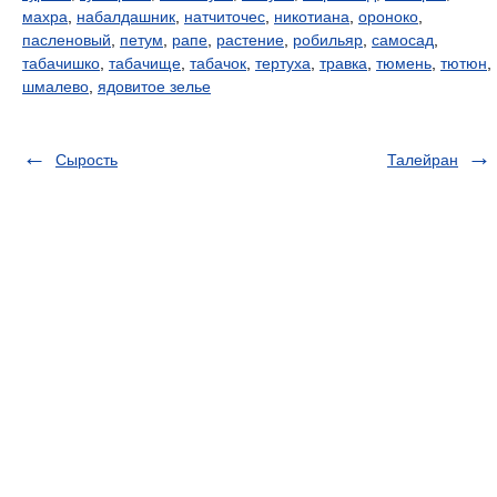
махра
,
набалдашник
,
натчиточес
,
никотиана
,
ороноко
,
пасленовый
,
петум
,
рапе
,
растение
,
робильяр
,
самосад
,
табачишко
,
табачище
,
табачок
,
тертуха
,
травка
,
тюмень
,
тютюн
,
шмалево
,
ядовитое зелье
Сырость
Талейран