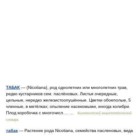
ТАБАК
— (Nicotiana), род однолетних или многолетних трав,
редко кустарников сем. паслёновых. Листья очередные,
цельные, нередко железистоопушённые. Цветки обоеполые, 5
членные, в метёлках; опыление насекомыми, иногда колибри.
Плод коробочка с многочисл.… …
Биологический энциклопедический
словарь
табак
— Растение рода Nicotiana, семейства пасленовых, вида